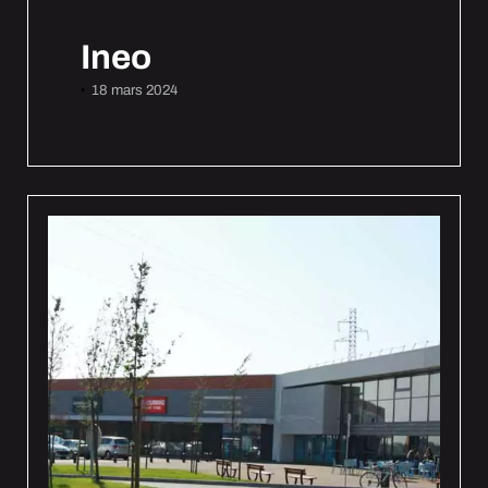
Ineo
18 mars 2024
•